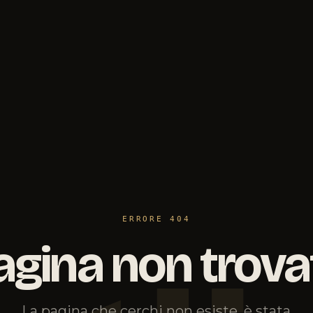
ERRORE 404
agina non trova
La pagina che cerchi non esiste, è stata